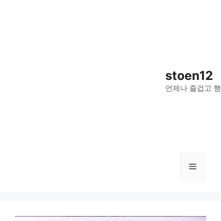
컨
텐
츠
로
건
너
stoen12
뛰
언제나 즐겁고 행
기
메
뉴