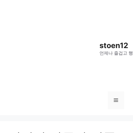
컨
텐
츠
로
건
너
stoen12
뛰
언제나 즐겁고 행
기
메
뉴