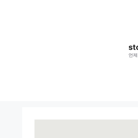
컨
텐
츠
로
건
너
st
뛰
언제
기