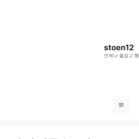
컨
텐
츠
로
건
너
stoen12
뛰
언제나 즐겁고 행
기
메
뉴