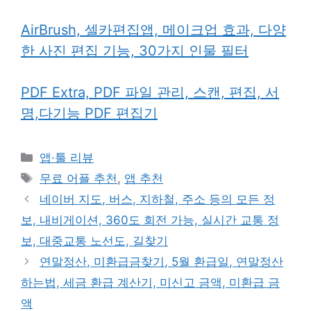
AirBrush, 셀카편집앱, 메이크업 효과, 다양
한 사진 편집 기능, 30가지 인물 필터
PDF Extra, PDF 파일 관리, 스캔, 편집, 서
명,다기능 PDF 편집기
카
앱·툴 리뷰
테
태
무료 어플 추천
,
앱 추천
고
그
네이버 지도, 버스, 지하철, 주소 등의 모든 정
리
보, 내비게이션, 360도 회전 가능, 실시간 교통 정
보, 대중교통 노선도, 길찾기
연말정산, 미환급금찾기, 5월 환급일, 연말정산
하는법, 세금 환급 계산기, 미신고 금액, 미환급 금
액