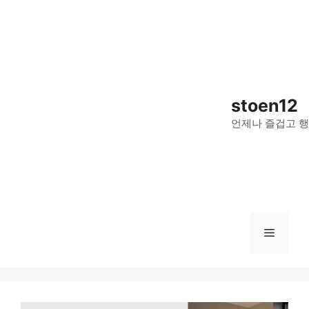
컨
텐
츠
로
건
너
stoen12
뛰
언제나 즐겁고 행
기
메
뉴