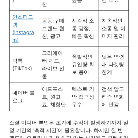
찬
인스타그
공동 구매,
시각적 소
지속적인
램
브랜드 협
통 강점,
소통 및 이
(Instagra
찬, 광고
빠른 확산
미지 관리
m)
크리에이
폭발적인
낮은 연령
틱톡
터 펀드,
유입량 확
대 타겟팅
(TikTok)
라이브 선
보 용이
한계
물
애드포스
텍스트 기
검색 알고
네이버 블
트, 원고
반 접근성
리즘 변화
로그
료, 체험단
우수
에 민감
소셜 미디어 부업은 초기에 수익이 발생하기까지 일
정 기간의 ‘축적 시간’이 필요합니다. 하지만 한 번