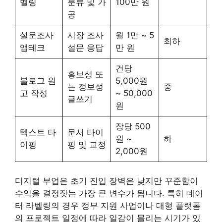
벨링
분류 및 가
100만 원
공
설문조사
시장 조사
월 1만 ~ 5
최하
앱테크
설문 응답
만 원
건당
홍보성 또
블로그 원
5,000원
는 정보성
중
고 작성
~ 50,000
글쓰기
원
장당 500
텍스트 타
문서 타이
원 ~
하
이핑
핑 및 교정
2,000원
디지털 부업은 초기 진입 장벽은 낮지만 꾸준함이
수익을 결정짓는 가장 큰 변수가 됩니다. 특히 데이
터 라벨링의 경우 정부 지원 사업이나 대형 플랫폼
의 프로젝트 일정에 따라 일감이 몰리는 시기가 있