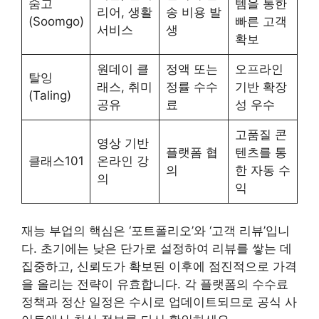
숨고
템을 통한
리어, 생활
송 비용 발
(Soomgo)
빠른 고객
서비스
생
확보
원데이 클
정액 또는
오프라인
탈잉
래스, 취미
정률 수수
기반 확장
(Taling)
공유
료
성 우수
고품질 콘
영상 기반
플랫폼 협
텐츠를 통
클래스101
온라인 강
의
한 자동 수
의
익
재능 부업의 핵심은 ‘포트폴리오’와 ‘고객 리뷰’입니
다. 초기에는 낮은 단가로 설정하여 리뷰를 쌓는 데
집중하고, 신뢰도가 확보된 이후에 점진적으로 가격
을 올리는 전략이 유효합니다. 각 플랫폼의 수수료
정책과 정산 일정은 수시로 업데이트되므로 공식 사