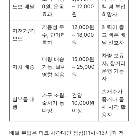
도보 배달
0원, 운동
~ 12,000
책 겸 부업
효과
원
희망자
기동성 우
12,000원
체력이 좋
자전거/킥
수, 단거리
~ 18,000
고 빠른 배
보드
특화
원
달 선호자
차량 보유
대량 배송
15,000원
자, 장거리
자차 배송
가능, 날씨
~ 25,000
운행 가능
영향 적음
원
자
손재주가
가구 조립,
건당
심부름 대
좋거나 틈
줄서기 등
10,000원
행
새 시간 활
다양
이상
용자
배달 부업은 피크 시간대인 점심(11시~13시)과 저