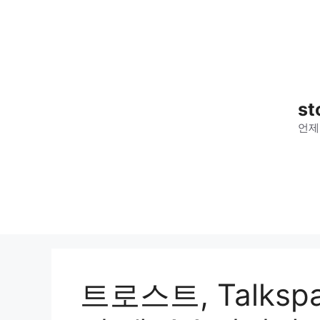
컨
텐
츠
로
건
너
st
뛰
언제
기
트로스트, Talks