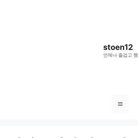
컨
텐
츠
로
건
너
stoen12
뛰
언제나 즐겁고 행
기
메
뉴