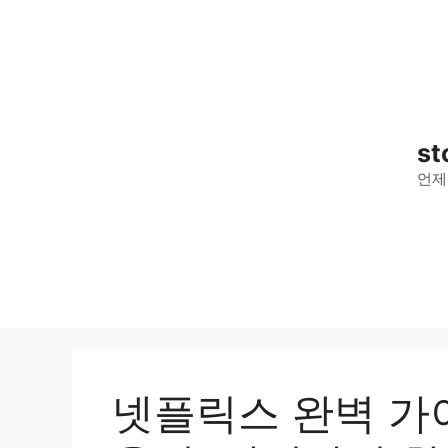
컨
텐
츠
로
건
너
st
뛰
언제
기
넷플릭스 완벽 가이