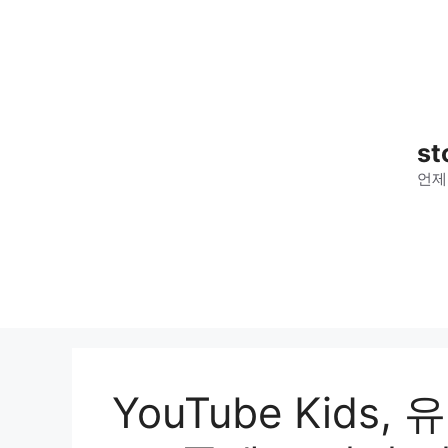
컨
텐
츠
로
건
너
st
뛰
언제
기
YouTube Kids