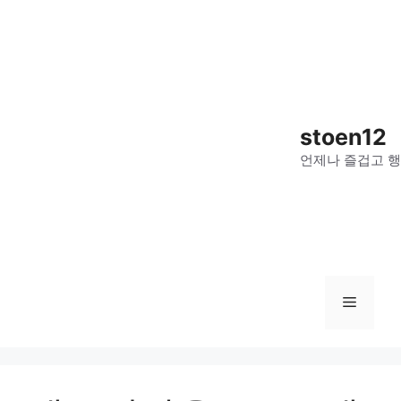
컨
텐
츠
로
건
너
stoen12
뛰
언제나 즐겁고 행
기
메
뉴