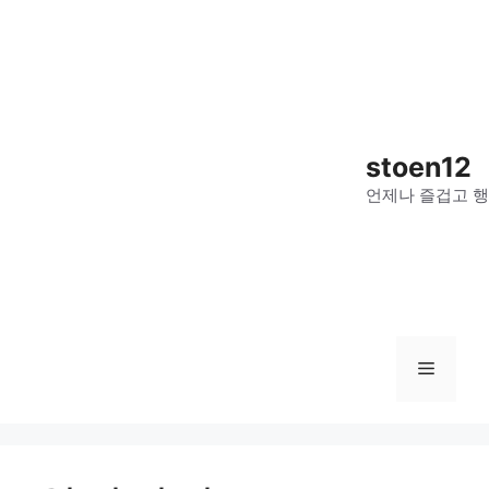
컨
텐
츠
로
건
너
stoen12
뛰
언제나 즐겁고 행
기
메
뉴