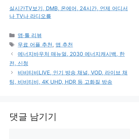
실시간TV보기, DMB, 온에어, 24시간, 언제 어디서
나 TV나 라디오를
카
앱·툴 리뷰
테
태
무료 어플 추천
,
앱 추천
고
그
에너지바우처 매뉴얼, 2030 에너지캐시백, 한
리
전, 신청
비비티비LIVE, 인기 방송 채널, VOD, 라이브 채
팅, 비비티비, 4K UHD, HDR 등 고화질 방송
댓글 남기기
댓