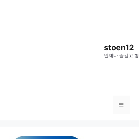
컨
텐
츠
로
건
너
stoen12
뛰
언제나 즐겁고 행
기
메
뉴